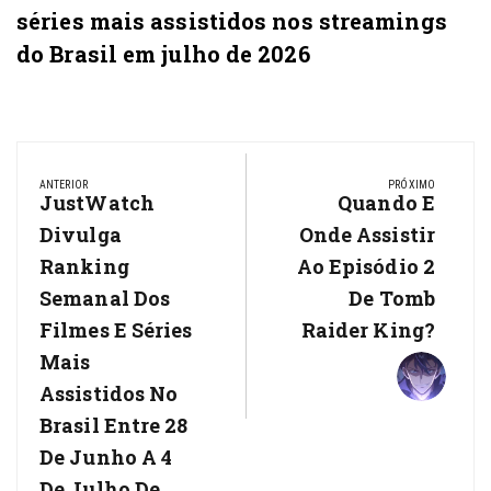
séries mais assistidos nos streamings
do Brasil em julho de 2026
Navegação
de
ANTERIOR
PRÓXIMO
Previous
JustWatch
Next
Quando E
Post
Post:
Post:
Divulga
Onde Assistir
Ranking
Ao Episódio 2
Semanal Dos
De Tomb
Filmes E Séries
Raider King?
Mais
Assistidos No
Brasil Entre 28
De Junho A 4
De Julho De