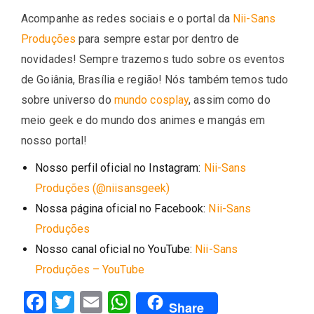
Acompanhe as redes sociais e o portal da
Nii-Sans
Produções
para sempre estar por dentro de
novidades! Sempre trazemos tudo sobre os eventos
de Goiânia, Brasília e região! Nós também temos tudo
sobre universo do
mundo cosplay
, assim como do
meio geek e do mundo dos animes e mangás em
nosso portal!
Nosso perfil oficial no Instagram:
Nii-Sans
Produções (@niisansgeek)
Nossa página oficial no Facebook:
Nii-Sans
Produções
Nosso canal oficial no YouTube:
Nii-Sans
Produções – YouTube
Facebook
Twitter
Email
WhatsApp
Share