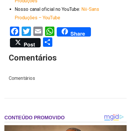
Produções
Nosso canal oficial no YouTube:
Nii-Sans
Produções – YouTube
Facebook
Twitter
Email
WhatsApp
Share
Share
Post
Comentários
Comentários