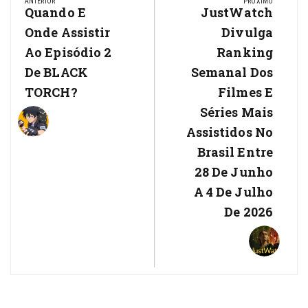
de
ANTERIOR
PRÓXIMO
Previous
Quando E
Next
JustWatch
Post
Post:
Post:
Onde Assistir
Divulga
Ao Episódio 2
Ranking
De BLACK
Semanal Dos
TORCH?
Filmes E
Séries Mais
Assistidos No
Brasil Entre
28 De Junho
A 4 De Julho
De 2026