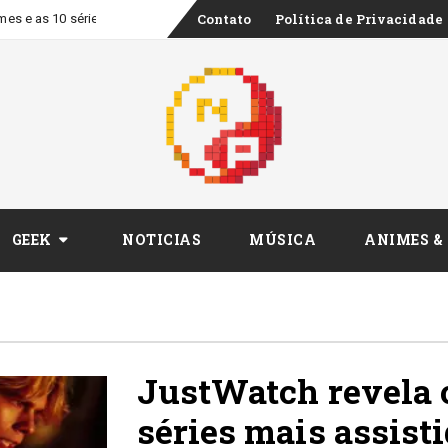
Skip
Contato
Política de Privacidade
lmes e as 10 séries mais assistidos nos streamings do Brasil em julho de 20
to
content
GEEK
NOTICIAS
MÚSICA
ANIMES &
JustWatch revela o
séries mais assist