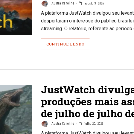
Austra Caroline
agosto 3, 2026
A plataforma JustWatch divulgou seu levan
despertaram o interesse do público brasile
streaming. O relatório, referente ao período
CONTINUE LENDO
JustWatch divulga
produções mais ass
de julho de julho d
Austra Caroline
julho 20, 2026
A plataforma JustWatch divulgou seu levan