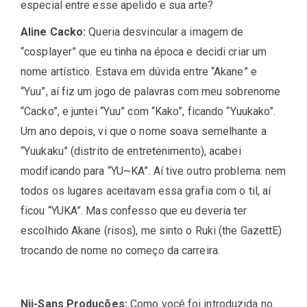
especial entre esse apelido e sua arte?
Aline Cacko:
Queria desvincular a imagem de
“cosplayer” que eu tinha na época e decidi criar um
nome artístico. Estava em dúvida entre “Akane” e
“Yuu”, aí fiz um jogo de palavras com meu sobrenome
“Cacko”, e juntei “Yuu” com “Kako”, ficando “Yuukako”.
Um ano depois, vi que o nome soava semelhante a
“Yuukaku” (distrito de entretenimento), acabei
modificando para “YU~KA”. Aí tive outro problema: nem
todos os lugares aceitavam essa grafia com o til, aí
ficou “YUKA”. Mas confesso que eu deveria ter
escolhido Akane (risos), me sinto o Ruki (the GazettE)
trocando de nome no começo da carreira.
Nii-Sans Produções:
Como você foi introduzida no