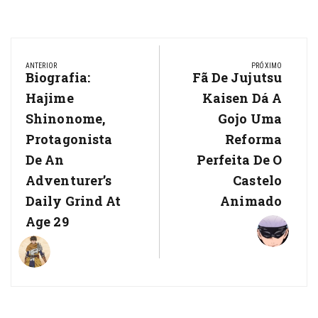
Navegação
de
ANTERIOR
PRÓXIMO
Previous
Biografia:
Next
Fã De Jujutsu
Post
Post:
Post:
Hajime
Kaisen Dá A
Shinonome,
Gojo Uma
Protagonista
Reforma
De An
Perfeita De O
Adventurer’s
Castelo
Daily Grind At
Animado
Age 29