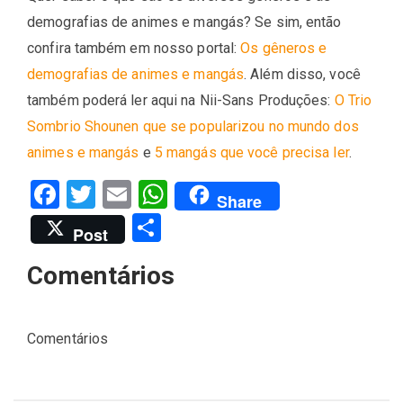
demografias de animes e mangás? Se sim, então
confira também em nosso portal:
Os gêneros e
demografias de animes e mangás
. Além disso, você
também poderá ler aqui na Nii-Sans Produções:
O Trio
Sombrio Shounen que se popularizou no mundo dos
animes e mangás
e
5 mangás que você precisa ler
.
Facebook
Twitter
Email
WhatsApp
Share
Share
Post
Comentários
Comentários