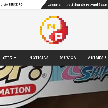
Skip
Contato
Política de Privacidade
rojeto TERCEIRO CINEMA, série de entrevistas sobre os bastidores do audiovi
to
content
GEEK
NOTICIAS
MÚSICA
ANIMES &