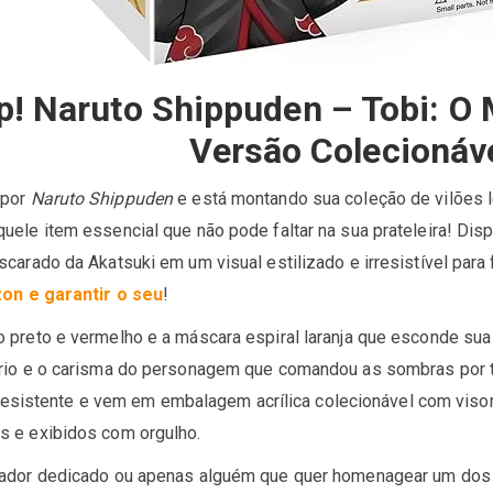
! Naruto Shippuden – Tobi: O 
Versão Colecionáve
 por
Naruto Shippuden
e está montando sua coleção de vilões l
uele item essencial que não pode faltar na sua prateleira! Dis
carado da Akatsuki em um visual estilizado e irresistível para
zon e garantir o seu
!
 preto e vermelho e a máscara espiral laranja que esconde sua 
rio e o carisma do personagem que comandou as sombras por t
il resistente e vem em embalagem acrílica colecionável com viso
 e exibidos com orgulho.
ador dedicado ou apenas alguém que quer homenagear um dos ma