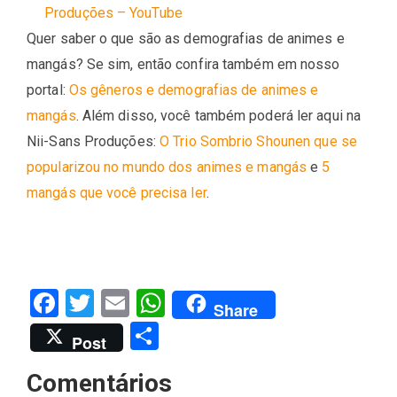
Produções – YouTube
Quer saber o que são as demografias de animes e
mangás? Se sim, então confira também em nosso
portal:
Os gêneros e demografias de animes e
mangás
. Além disso, você também poderá ler aqui na
Nii-Sans Produções:
O Trio Sombrio Shounen que se
popularizou no mundo dos animes e mangás
e
5
mangás que você precisa ler
.
Facebook
Twitter
Email
WhatsApp
Share
Share
Post
Comentários