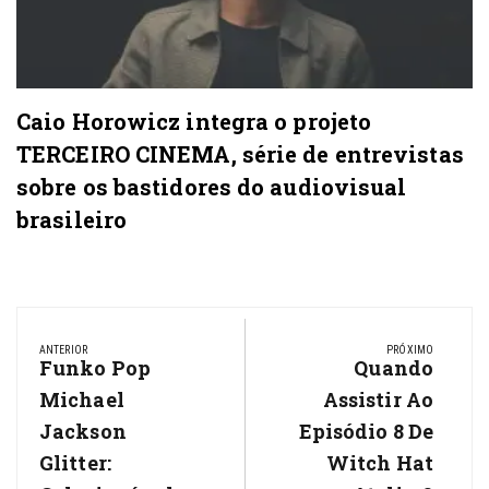
Caio Horowicz integra o projeto
TERCEIRO CINEMA, série de entrevistas
sobre os bastidores do audiovisual
brasileiro
Navegação
de
ANTERIOR
PRÓXIMO
Previous
Funko Pop
Next
Quando
Post
Post:
Post:
Michael
Assistir Ao
Jackson
Episódio 8 De
Glitter:
Witch Hat