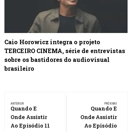
Caio Horowicz integra o projeto
TERCEIRO CINEMA, série de entrevistas
sobre os bastidores do audiovisual
brasileiro
Navegação
de
ANTERIOR
PRÓXIMO
Previous
Quando E
Next
Quando E
Post
Post:
Post:
Onde Assistir
Onde Assistir
Ao Episódio 11
Ao Episódio