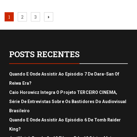
Paginação
Page
Page
Page
Next
1
2
3
page
de
posts
POSTS RECENTES
Quando E Onde Assistir Ao Episódio 7 De Dara-San Of
Reiwa Era?
Caio Horowicz Integra O Projeto TERCEIRO CINEMA,
Série De Entrevistas Sobre Os Bastidores Do Audiovisual
Brasileiro
Quando E Onde Assistir Ao Episódio 6 De Tomb Raider
King?