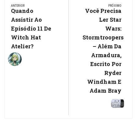
de
ANTERIOR
PRÓXIMO
Previous
Quando
Next
Você Precisa
Post
Post:
Post:
Assistir Ao
Ler Star
Episódio 11 De
Wars:
Witch Hat
Stormtroopers
Atelier?
– Além Da
Armadura,
Escrito Por
Ryder
Windham E
Adam Bray