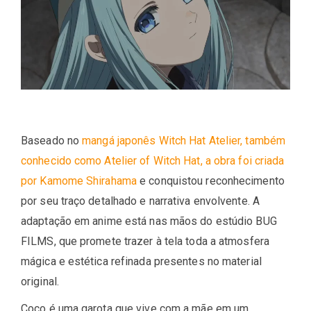
Baseado no
mangá japonês Witch Hat Atelier, também
conhecido como Atelier of Witch Hat, a obra foi criada
por Kamome Shirahama
e conquistou reconhecimento
por seu traço detalhado e narrativa envolvente. A
adaptação em anime está nas mãos do estúdio BUG
FILMS, que promete trazer à tela toda a atmosfera
mágica e estética refinada presentes no material
original.
Coco é uma garota que vive com a mãe em um