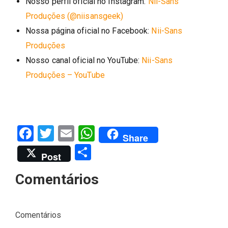
Nosso perfil oficial no Instagram:
Nii-Sans
Produções (@niisansgeek)
Nossa página oficial no Facebook:
Nii-Sans
Produções
Nosso canal oficial no YouTube:
Nii-Sans
Produções – YouTube
Facebook
Twitter
Email
WhatsApp
Share
Share
Post
Comentários
Comentários