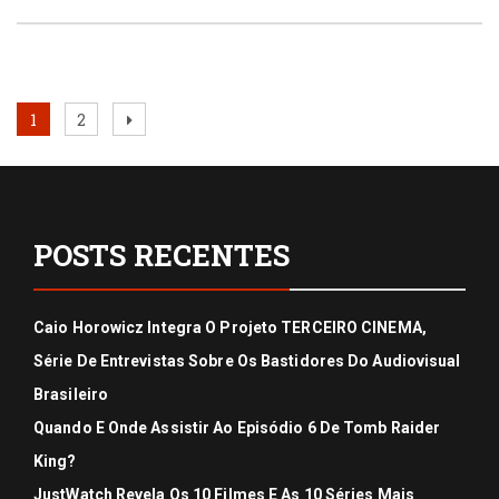
Paginação
Page
Page
Next
1
2
page
de
posts
POSTS RECENTES
Caio Horowicz Integra O Projeto TERCEIRO CINEMA,
Série De Entrevistas Sobre Os Bastidores Do Audiovisual
Brasileiro
Quando E Onde Assistir Ao Episódio 6 De Tomb Raider
King?
JustWatch Revela Os 10 Filmes E As 10 Séries Mais