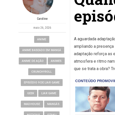
episó
Caroline
maio 26, 2026
A aguardada adaptaçã
ANIME
ampliando a presença 
ANIME BASEADO EM MANGÁ
adaptação reforça as 
atmosfera e ritmo nar
ANIME DE AÇÃO
ANIMES
que se trata a obra? 
CRUNCHYROLL
EPISÓDIO 9 DE LIAR GAME
GEEK
LIAR GAME
MADHOUSE
MANGÁS
NOTICIAS
OTAKU