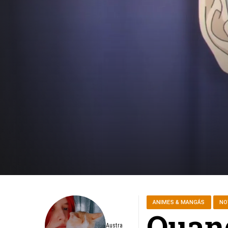
ANIMES & MANGÁS
NO
Quand
Austra