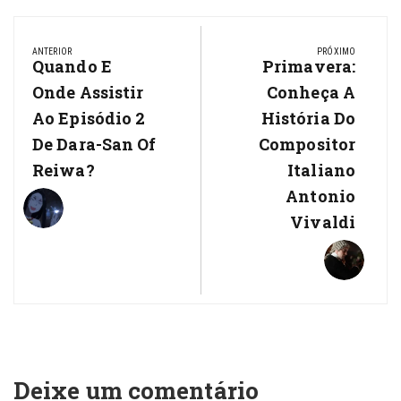
Navegação
de
ANTERIOR
PRÓXIMO
Previous
Quando E
Next
Primavera:
Post
Post:
Post:
Onde Assistir
Conheça A
Ao Episódio 2
História Do
De Dara-San Of
Compositor
Reiwa?
Italiano
Antonio
Vivaldi
Deixe um comentário