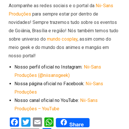
Acompanhe as redes sociais e o portal da
Nii-Sans
Produções
para sempre estar por dentro de
novidades! Sempre trazemos tudo sobre os eventos
de Goiânia, Brasília e região! Nós também temos tudo
sobre universo do
mundo cosplay
, assim como do
meio geek e do mundo dos animes e mangás em
nosso portal!
Nosso perfil oficial no Instagram:
Nii-Sans
Produções (@niisansgeek)
Nossa página oficial no Facebook:
Nii-Sans
Produções
Nosso canal oficial no YouTube:
Nii-Sans
Produções – YouTube
Facebook
Twitter
Email
WhatsApp
Share