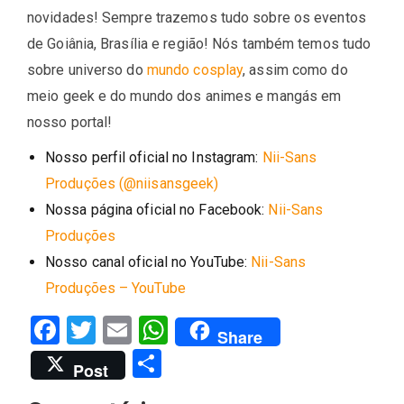
novidades! Sempre trazemos tudo sobre os eventos
de Goiânia, Brasília e região! Nós também temos tudo
sobre universo do
mundo cosplay
, assim como do
meio geek e do mundo dos animes e mangás em
nosso portal!
Nosso perfil oficial no Instagram:
Nii-Sans
Produções (@niisansgeek)
Nossa página oficial no Facebook:
Nii-Sans
Produções
Nosso canal oficial no YouTube:
Nii-Sans
Produções – YouTube
Facebook
Twitter
Email
WhatsApp
Share
Share
Post