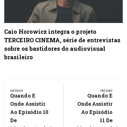
Caio Horowicz integra o projeto
TERCEIRO CINEMA, série de entrevistas
sobre os bastidores do audiovisual
brasileiro
Navegação
de
ANTERIOR
PRÓXIMO
Previous
Quando E
Next
Quando E
Post
Post:
Post:
Onde Assistir
Onde Assistir
Ao Episódio 10
Ao Episódio
De
11 De