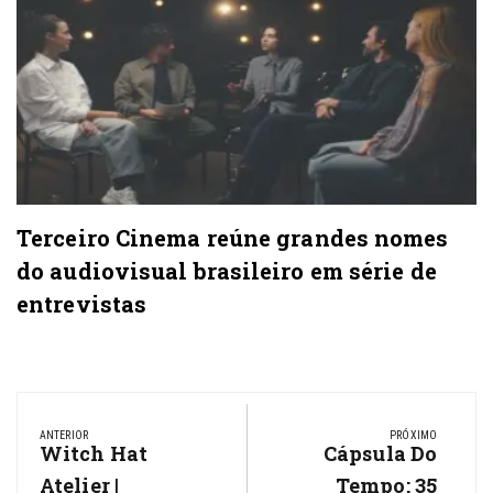
Terceiro Cinema reúne grandes nomes
do audiovisual brasileiro em série de
entrevistas
Navegação
de
ANTERIOR
PRÓXIMO
Previous
Witch Hat
Next
Cápsula Do
Post
Post:
Post:
Atelier |
Tempo: 35