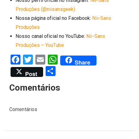
Nosso perfil oficial no Instagram:
Nii-Sans
Produções (@niisansgeek)
Nossa página oficial no Facebook:
Nii-Sans
Produções
Nosso canal oficial no YouTube:
Nii-Sans
Produções – YouTube
Facebook
Twitter
Email
WhatsApp
Share
Share
Post
Comentários
Comentários