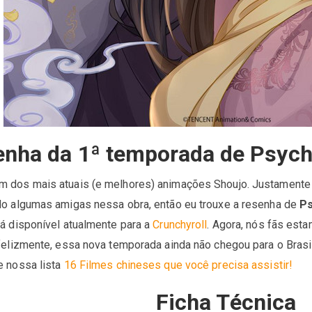
nha da 1ª temporada de Psych
m dos mais atuais (e melhores) animações Shoujo. Justamente
do algumas amigas nessa obra, então eu trouxe a resenha de
Ps
tá disponível atualmente para a
Crunchyroll
. Agora, nós fãs est
nfelizmente, essa nova temporada ainda não chegou para o Brasi
e nossa lista
16 Filmes chineses que você precisa assistir!
Ficha Técnica