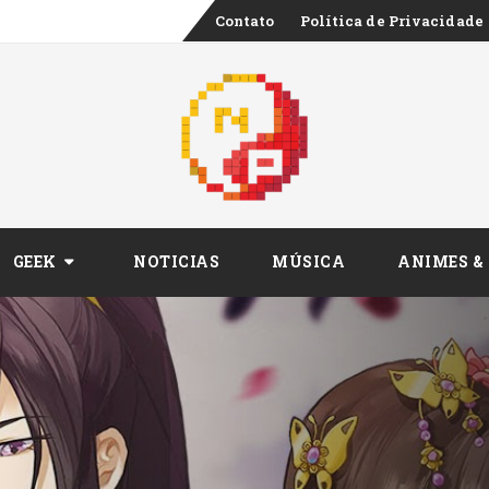
Skip
Contato
Política de Privacidade
o episódio 6 de Tomb Raider King?
to
content
GEEK
NOTICIAS
MÚSICA
ANIMES &