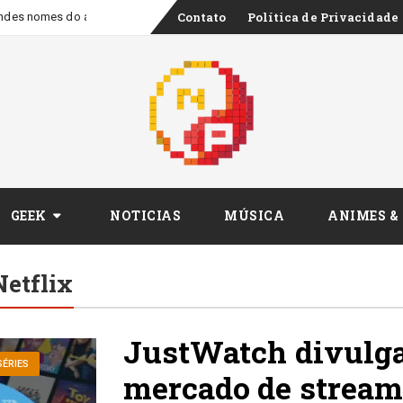
Skip
Contato
Política de Privacidade
ndes nomes do audiovisual brasileiro em série de entrevistas
to
content
GEEK
NOTICIAS
MÚSICA
ANIMES &
Netflix
JustWatch divulga
SÉRIES
mercado de streami