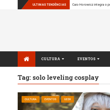
Caio Horowicz integra o p
ULTIMAS TENDÊNCIAS
Skip
CULTURA
EVENTOS
to
content
Tag:
solo leveling cosplay
CULTURA
EVENTOS
GEEK