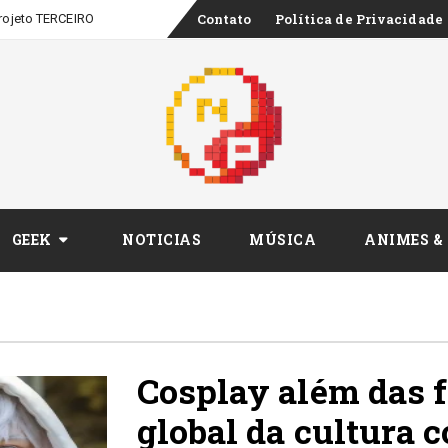
Skip
Contato
Política de Privacidade
rojeto TERCEIRO CINEMA, série de entrevistas sobre os bastidores do audiovi
to
content
GEEK
NOTICIAS
MÚSICA
ANIMES &
Cosplay além das f
global da cultura 