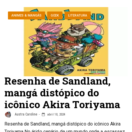
ANIMES & MANGÁS
GEEK
LITERATURA
Resenha de Sandland,
mangá distópico do
icônico Akira Toriyama
Austra Caroline
abril 10, 2024
Resenha de Sandland, mangá distópico do icônico Akira
Toriyama No árido cenário de um mundo onde a escassez